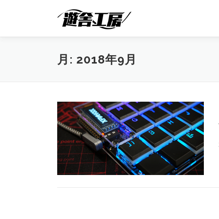
コ
ン
テ
ン
ツ
月:
2018年9月
へ
ス
キ
ッ
プ