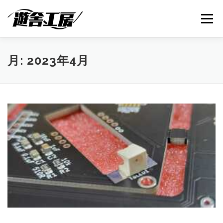
コ
ン
メニュー
テ
ン
ツ
へ
ABOUT
SERVICES
NEWS
SUPPORT
月:
2023年4月
ス
キ
ッ
プ
SHOP
CONTACT
BLOG