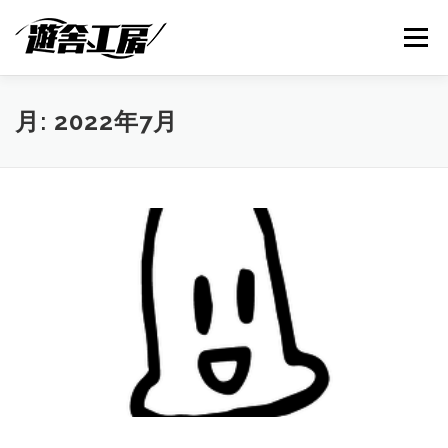
コ
ン
メニュー
テ
ン
ツ
へ
ABOUT
SERVICES
NEWS
SUPPORT
月:
2022年7月
ス
キ
ッ
プ
SHOP
CONTACT
BLOG