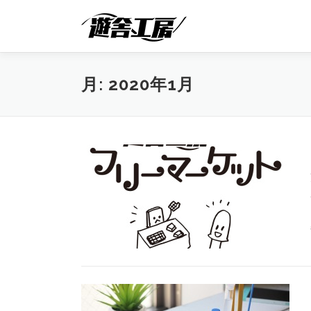
コ
ン
テ
ン
ツ
月:
2020年1月
へ
ス
キ
ッ
プ