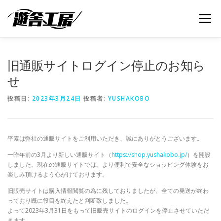
コ
ン
メニュー
テ
ン
ツ
へ
ABOUT
SERVICES
NEWS
SUPPORT
旧通販サイトログイン停止のお知ら
ス
キ
せ
ッ
プ
SHOP
CONTACT
BLOG
投稿日:
2023年3月24日
投稿者:
YUSHAKOBO
平素は弊社の通販サイトをご利用いただき、誠にありがとうございます。
一昨年前の3月より新しい通販サイト（
https://shop.yushakobo.jp/
）を開設
しました。現在の通販サイトでは、より便利で安全なショッピング体験をお
楽しみ頂けるよう心がけております。
旧販売サイトは購入情報閲覧の為に残しておりましたが、全ての発送が終わ
っており既に役目を終えたと判断致しました。
よって2023年3月31日をもって旧販売サイトのログインを停止させていただ
きます。