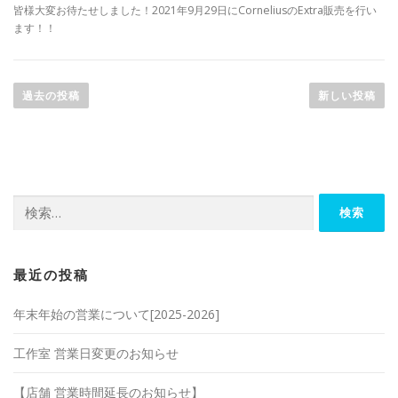
皆様大変お待たせしました！2021年9月29日にCorneliusのExtra販売を行い
ます！！
投
稿
過去の投稿
新しい投稿
ナ
ビ
ゲ
ー
検
シ
索:
ョ
ン
最近の投稿
年末年始の営業について[2025-2026]
工作室 営業日変更のお知らせ
【店舗 営業時間延長のお知らせ】