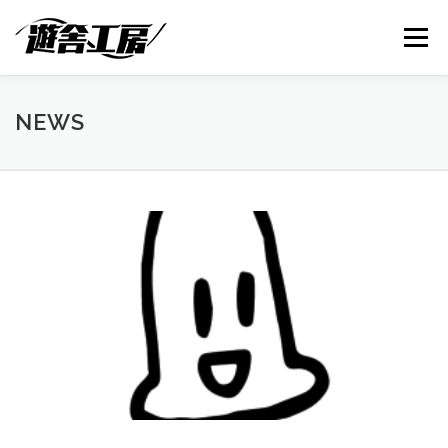
コ
ン
メニュー
テ
ン
ツ
へ
ABOUT
SERVICES
NEWS
SUPPORT
NEWS
ス
キ
ッ
プ
SHOP
CONTACT
BLOG
N
e
w
s