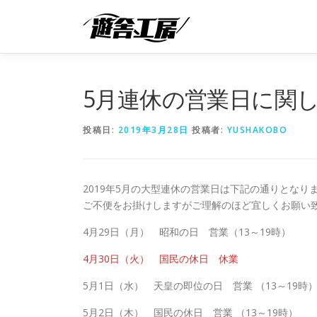
コ
ン
テ
ン
ツ
へ
5月連休の営業日に関
ス
キ
投稿日:
2019年3月28日
投稿者:
YUSHAKOBO
ッ
プ
2019年5月の大型連休の営業日は下記の通りとなり
ご不便をお掛けしますがご理解のほど宜しくお願い
4月29日（月） 昭和の日 営業（13～19時）
4月30日（火） 国民の休日 休業
5月1日（水） 天皇の即位の日 営業 （13～19時
5月2日（木） 国民の休日 営業 （13～19時）