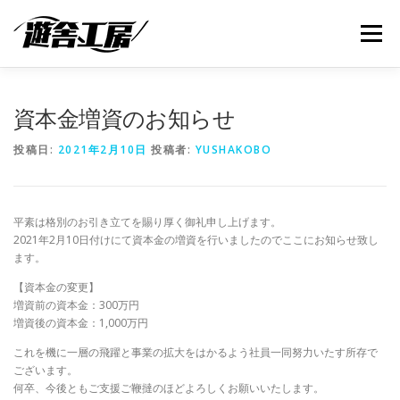
コ
ン
メニュー
テ
ン
ツ
へ
ABOUT
SERVICES
NEWS
SUPPORT
資本金増資のお知らせ
ス
キ
投稿日:
2021年2月10日
投稿者:
YUSHAKOBO
ッ
プ
SHOP
CONTACT
BLOG
平素は格別のお引き立てを賜り厚く御礼申し上げます。
2021年2月10日付けにて資本金の増資を行いましたのでここにお知らせ致し
ます。
【資本金の変更】
増資前の資本金：300万円
増資後の資本金：1,000万円
これを機に一層の飛躍と事業の拡大をはかるよう社員一同努力いたす所存で
ございます。
何卒、今後ともご支援ご鞭撻のほどよろしくお願いいたします。